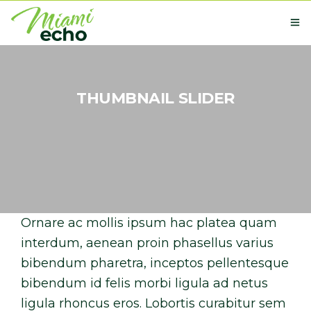
OUR STORY
THUMBNAIL SLIDER
GLOBAL PATENTS
NEXT-USE MATERIALS
NEWS
BUY HERE
Ornare ac mollis ipsum hac platea quam
CONTACT
interdum, aenean proin phasellus varius
bibendum pharetra, inceptos pellentesque
bibendum id felis morbi ligula ad netus
ligula rhoncus eros. Lobortis curabitur sem